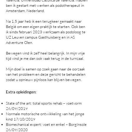
Valencia, Universidad Católica de Valencia. Nadien
ben ik gestart met werken als podotherapeut in
Amsterdam, Nederland.
Na 1,5 jaar heb ik een terugkeer gemaakt naar
België om een eigen praktijk te starten. Ook ben
ik sinds februari 2023 werkzaam als podoloog te
UZ Leuven campus Gasthuisberg en in AS
Adventure Olen.
Bewegen vind ik zelf heel belangrijk. In mijn vrije
tijd vind je me dan ook vaak terug in de turnzaal.
Mijn doel is samen op zoek gaan naar de oorzaak
van het probleem en deze gericht te behandelen
zodat u opnieuw pijnloos kan blijven bewegen.
Extra opleidingen:
State of the art: total sports rehab – voetvorm
26/09/2019
Normale motorische ontwikkeling van het jonge
kind 17/10/2019
Biomechanical expert: voet en enkel – BorgInsole
26/09/2020