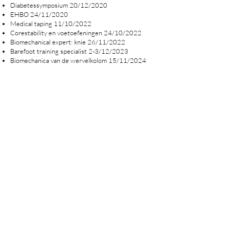
Diabetessymposium 20/12/2020
EHBO 24/11/2020
Medical taping 11/10/2022
Corestability en voetoefeningen 24/10/2022
Biomechanical expert: knie 26/11/2022
Barefoot training specialist 2-3/12/2023
Biomechanica van de wervelkolom 15/11/2024
Studio Podo
info@studiopodo.be
|
0465 08 59 99
Rundershoek 7 2430 Eindhout
Bosweg 6 2220 Heist-op-den-Berg
podoloog-info.be